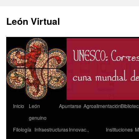
León Virtual
Saltar
Inicio
León
Apuntarse
Agroalimentación
Bibliote
al
genuino
contenido
Filología
Infraestructuras
Innovac.,
Instituciones
M