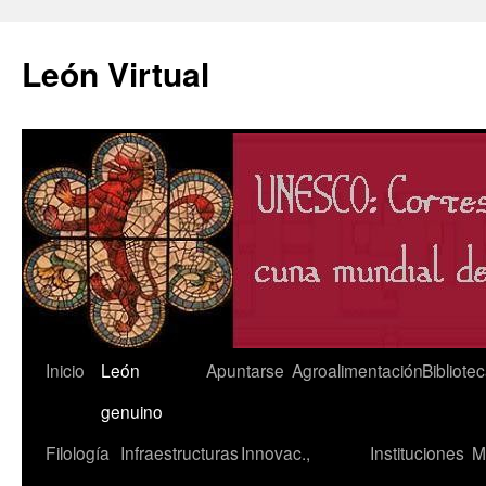
León Virtual
Saltar
Inicio
León
Apuntarse
Agroalimentación
Bibliote
al
genuino
contenido
Filología
Infraestructuras
Innovac.,
Instituciones
M