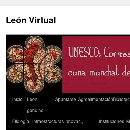
León Virtual
Saltar
Inicio
León
Apuntarse
Agroalimentación
Bibliote
al
genuino
contenido
Filología
Infraestructuras
Innovac.,
Instituciones
M