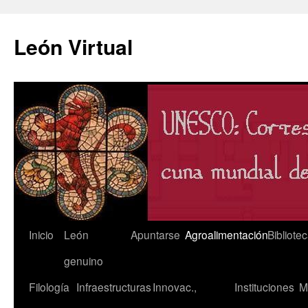
León Virtual
Saltar
Inicio
León
Apuntarse
Agroalimentación
Bibliote
al
genuino
contenido
Filología
Infraestructuras
Innovac.,
Instituciones
M