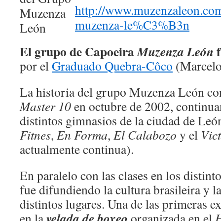
http://www.muzenzaleon.com
muzenza-le%C3%B3n
El grupo de Capoeira
f
Muzenza León
por el
Graduado Quebra-Côco
(Marcel
La historia del grupo Muzenza León co
Master 10
en octubre de 2002, continua
distintos gimnasios de la ciudad de Le
Fitnes
,
En Forma
,
El Calabozo
y el
Vic
actualmente continua).
En paralelo con las clases en los distin
fue difundiendo la cultura brasileira y 
distintos lugares. Una de las primeras e
velada de boxeo
en la
organizada en el
H