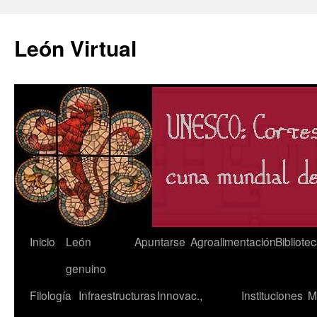
León Virtual
Saltar
Inicio
León
Apuntarse
Agroalimentación
Bibliote
al
genuino
contenido
Filología
Infraestructuras
Innovac.,
Instituciones
M