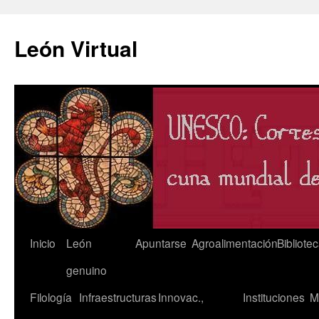
León Virtual
Saltar
Inicio
León
Apuntarse
Agroalimentación
Bibliote
al
genuino
contenido
Filología
Infraestructuras
Innovac.,
Instituciones
M