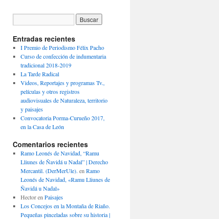
Entradas recientes
I Premio de Periodismo Félix Pacho
Curso de confección de indumentaria
tradicional 2018-2019
La Tarde Radical
Videos, Reportajes y programas Tv.,
películas y otros registros
audiovisuales de Naturaleza, territorio
y paisajes
Convocatoria Porma-Curueño 2017,
en la Casa de León
Comentarios recientes
Ramo Leonés de Navidad, “Ramu
Lliunes de Ñavidá u Nadal” | Derecho
Mercantil. (DerMerUle).
en
Ramo
Leonés de Navidad, «Ramu Lliunes de
Ñavidá u Nadal»
Hector
en
Paisajes
Los Concejos en la Montaña de Riaño.
Pequeñas pinceladas sobre su historia |