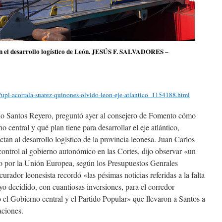
 en el desarrollo logístico de León. JESÚS F. SALVADORES –
/upl-acorrala-suarez-quinones-olvido-leon-eje-atlantico_1154188.html
o Santos Reyero, preguntó ayer al consejero de Fomento cómo
o central y qué plan tiene para desarrollar el eje atlántico,
ctan al desarrollo logístico de la provincia leonesa. Juan Carlos
ontrol al gobierno autonómico en las Cortes, dijo observar «un
do por la Unión Europea, según los Presupuestos Genrales
urador leonesista recordó «las pésimas noticias referidas a la falta
oyo decidido, con cuantiosas inversiones, para el corredor
 el Gobierno central y el Partido Popular» que llevaron a Santos a
aciones.