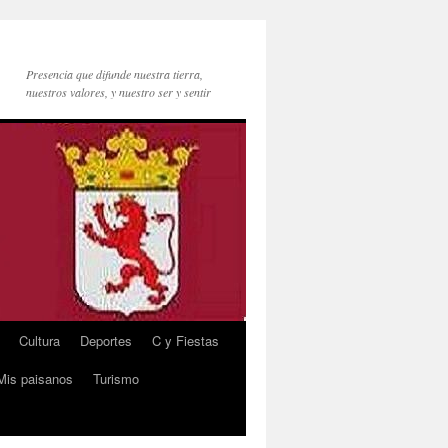
Presencia que difunde nuestra tierra,
nuestros valores, y nuestro ser y sentir
Cultura
Deportes
C y Fiestas
Mis paisanos
Turismo