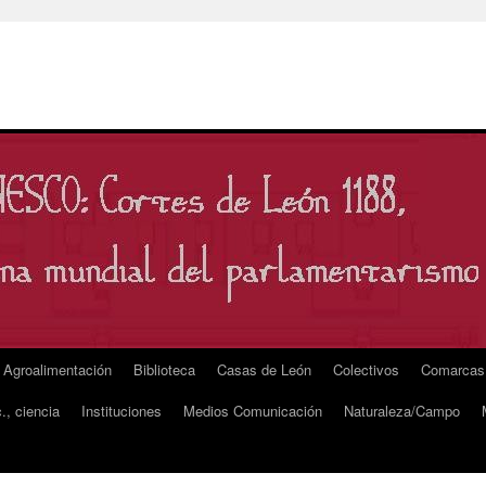
Agroalimentación
Biblioteca
Casas de León
Colectivos
Comarcas
., ciencia
Instituciones
Medios Comunicación
Naturaleza/Campo