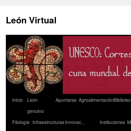
León Virtual
Saltar
Inicio
León
Apuntarse
Agroalimentación
Bibliote
al
genuino
contenido
Filología
Infraestructuras
Innovac.,
Instituciones
M