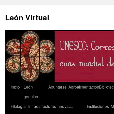
León Virtual
Saltar
Inicio
León
Apuntarse
Agroalimentación
Bibliote
al
genuino
contenido
Filología
Infraestructuras
Innovac.,
Instituciones
M