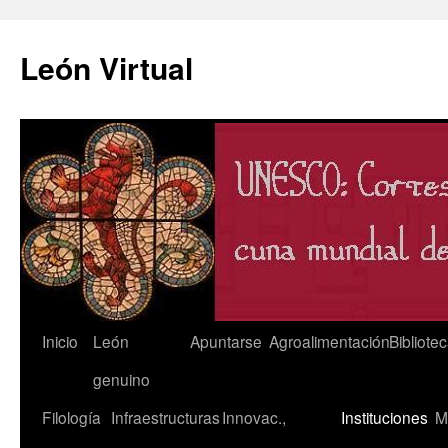
León Virtual
Saltar
Inicio
León
Apuntarse
Agroalimentación
Bibliote
al
genuino
contenido
Filología
Infraestructuras
Innovac.,
Instituciones
M