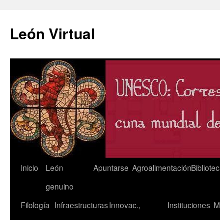
León Virtual
Saltar
Inicio
León
Apuntarse
Agroalimentación
Bibliote
al
genuino
contenido
Filología
Infraestructuras
Innovac.,
Instituciones
M