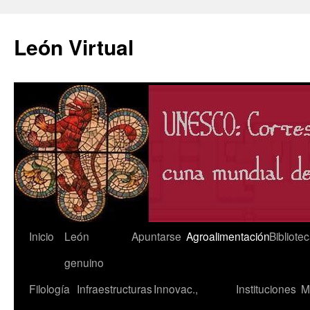
León Virtual
Saltar
Inicio
León
Apuntarse
Agroalimentación
Bibliote
al
genuino
contenido
Filología
Infraestructuras
Innovac.,
Instituciones
M