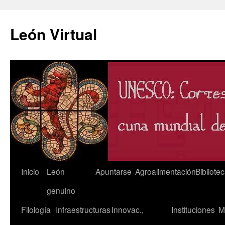
León Virtual
Saltar
Inicio
León
Apuntarse
Agroalimentación
Bibliote
al
genuino
contenido
Filología
Infraestructuras
Innovac.,
Instituciones
M