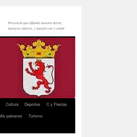
Presencia que difunde nuestra tierra,
nuestros valores, y nuestro ser y sentir
Cultura
Deportes
C y Fiestas
Mis paisanos
Turismo