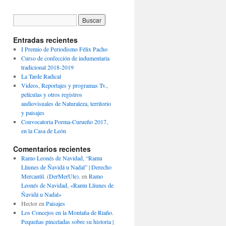
Entradas recientes
I Premio de Periodismo Félix Pacho
Curso de confección de indumentaria
tradicional 2018-2019
La Tarde Radical
Videos, Reportajes y programas Tv.,
películas y otros registros
audiovisuales de Naturaleza, territorio
y paisajes
Convocatoria Porma-Curueño 2017,
en la Casa de León
Comentarios recientes
Ramo Leonés de Navidad, “Ramu
Lliunes de Ñavidá u Nadal” | Derecho
Mercantil. (DerMerUle).
en
Ramo
Leonés de Navidad, «Ramu Lliunes de
Ñavidá u Nadal»
Hector
en
Paisajes
Los Concejos en la Montaña de Riaño.
Pequeñas pinceladas sobre su historia |