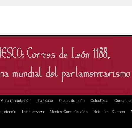
Agroalimentación
Biblioteca
Casas de León
Colectivos
Comarcas
., ciencia
Instituciones
Medios Comunicación
Naturaleza/Campo