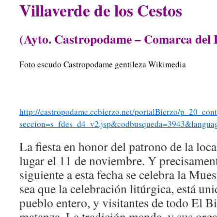
Villaverde de los Cestos
(Ayto. Castropodame – Comarca del 
Foto escudo Castropodame gentileza Wikimedia
http://castropodame.ccbierzo.net/portalBierzo/p_20_con
seccion=s_fdes_d4_v2.jsp&codbusqueda=3943&lang
La fiesta en honor del patrono de la loc
lugar el 11 de noviembre. Y precisamen
siguiente a esta fecha se celebra la Mu
sea que la celebración litúrgica, está unid
pueblo entero, y visitantes de todo El Bi
matanza. La tradición manda, y sus org