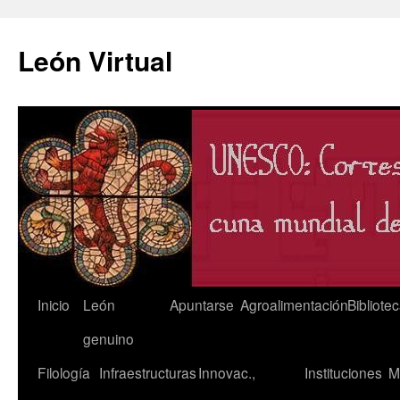
León Virtual
Saltar
Inicio
León
Apuntarse
Agroalimentación
Bibliote
al
genuino
contenido
Filología
Infraestructuras
Innovac.,
Instituciones
M