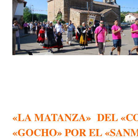
«LA MATANZA» DEL «C
«GOCHO» POR EL «SAN