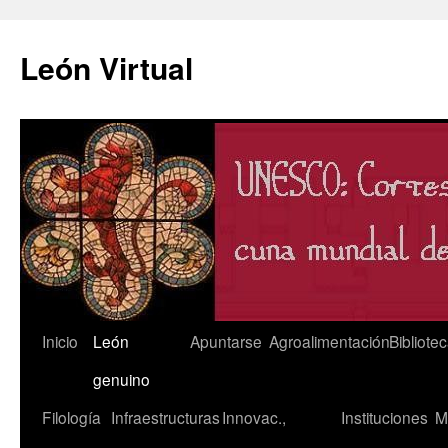
León Virtual
Saltar
Inicio
León
Apuntarse
Agroalimentación
Bibliote
al
genuino
contenido
Filología
Infraestructuras
Innovac.,
Instituciones
M