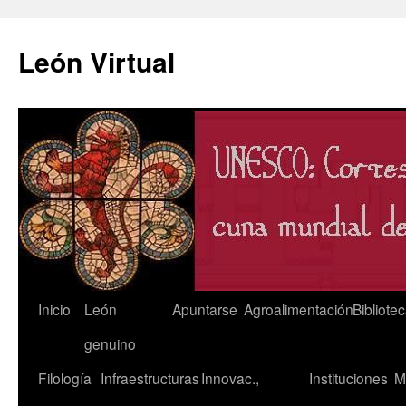
León Virtual
Saltar
Inicio
León
Apuntarse
Agroalimentación
Bibliote
al
genuino
contenido
Filología
Infraestructuras
Innovac.,
Instituciones
M