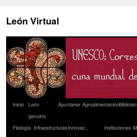
León Virtual
Saltar
Inicio
León
Apuntarse
Agroalimentación
Bibliote
al
genuino
contenido
Filología
Infraestructuras
Innovac.,
Instituciones
M