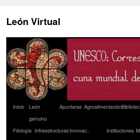
León Virtual
Saltar
Inicio
León
Apuntarse
Agroalimentación
Bibliote
al
genuino
contenido
Filología
Infraestructuras
Innovac.,
Instituciones
M