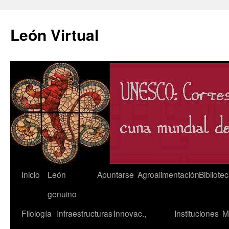
León Virtual
Saltar
Inicio
León
Apuntarse
Agroalimentación
Bibliote
al
genuino
contenido
Filología
Infraestructuras
Innovac.,
Instituciones
M