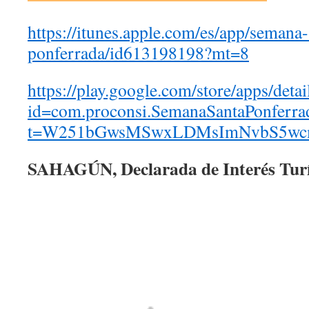
https://itunes.apple.com/es/app/semana-
ponferrada/id613198198?mt=8
https://play.google.com/store/apps/detai
id=com.proconsi.SemanaSantaPonferra
t=W251bGwsMSwxLDMsImNvbS5wcm
SAHAGÚN, Declarada de Interés Turí