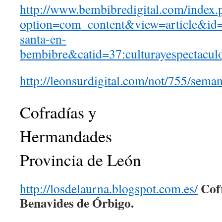
http://www.bembibredigital.com/index.
option=com_content&view=article&id
santa-en-
bembibre&catid=37:culturayespectacu
http://leonsurdigital.com/not/755/sem
Cofradías y
Hermandade
Provincia de León
Cof
http://losdelaurna.blogspot.com.es/
Benavides de Órbigo.