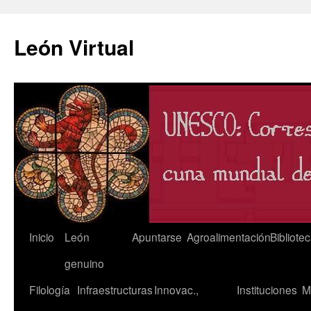
León Virtual
Saltar
Inicio
León
Apuntarse
Agroalimentación
Bibliote
al
genuino
contenido
Filología
Infraestructuras
Innovac.,
Instituciones
M