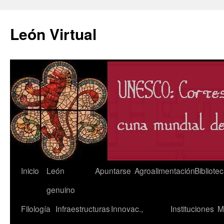
León Virtual
Saltar
Inicio
León
Apuntarse
Agroalimentación
Bibliote
al
genuino
contenido
Filología
Infraestructuras
Innovac.,
Instituciones
M