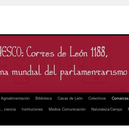
Agroalimentación
Biblioteca
Casas de León
Colectivos
Comarcas
., ciencia
Instituciones
Medios Comunicación
Naturaleza/Campo