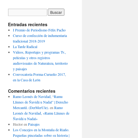
Entradas recientes
I Premio de Periodismo Félix Pacho
Curso de confección de indumentaria
tradicional 2018-2019
La Tarde Radical
Videos, Reportajes y programas Tv.,
películas y otros registros
audiovisuales de Naturaleza, territorio
y paisajes
Convocatoria Porma-Curueño 2017,
en la Casa de León
Comentarios recientes
Ramo Leonés de Navidad, “Ramu
Lliunes de Ñavidá u Nadal” | Derecho
Mercantil. (DerMerUle).
en
Ramo
Leonés de Navidad, «Ramu Lliunes de
Ñavidá u Nadal»
Hector
en
Paisajes
Los Concejos en la Montaña de Riaño.
Pequeñas pinceladas sobre su historia |