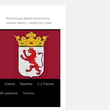
Presencia que difunde nuestra tierra,
nuestros valores, y nuestro ser y sentir
Cultura
Deportes
C y Fiestas
Mis paisanos
Turismo