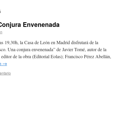
6
 Conjura Envenenada
in
as 19,30h, la Casa de León en Madrid disfrutará de la
asco. Una conjura envenenada” de Javier Tomé, autor de la
editor de la obra (Editorial Eolas); Francisco Pérez Abellán,
do
→
entario