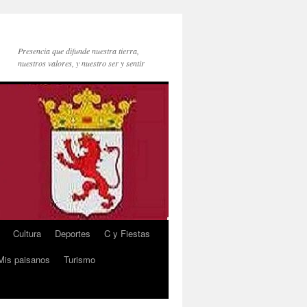
Presencia que difunde nuestra tierra,
nuestros valores, y nuestro ser y sentir
Cultura
Deportes
C y Fiestas
Mis paisanos
Turismo