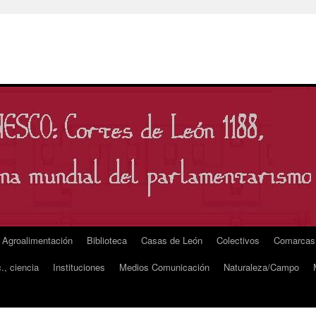
Agroalimentación
Biblioteca
Casas de León
Colectivos
Comarcas
., ciencia
Instituciones
Medios Comunicación
Naturaleza/Campo