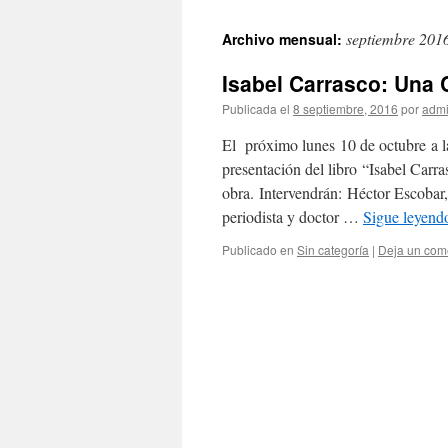
septiembre 201
Archivo mensual:
Isabel Carrasco: Una
Publicada el
8 septiembre, 2016
por
adm
El próximo lunes 10 de octubre a l
presentación del libro “Isabel Carr
obra. Intervendrán: Héctor Escobar, 
periodista y doctor …
Sigue leyen
Publicado en
Sin categoría
|
Deja un com