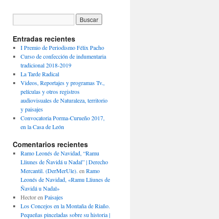
Entradas recientes
I Premio de Periodismo Félix Pacho
Curso de confección de indumentaria
tradicional 2018-2019
La Tarde Radical
Videos, Reportajes y programas Tv.,
películas y otros registros
audiovisuales de Naturaleza, territorio
y paisajes
Convocatoria Porma-Curueño 2017,
en la Casa de León
Comentarios recientes
Ramo Leonés de Navidad, “Ramu
Lliunes de Ñavidá u Nadal” | Derecho
Mercantil. (DerMerUle).
en
Ramo
Leonés de Navidad, «Ramu Lliunes de
Ñavidá u Nadal»
Hector
en
Paisajes
Los Concejos en la Montaña de Riaño.
Pequeñas pinceladas sobre su historia |