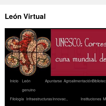
León Virtual
Saltar
Inicio
León
Apuntarse
Agroalimentación
Bibliote
al
genuino
contenido
Filología
Infraestructuras
Innovac.,
Instituciones
M