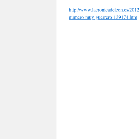
http://www.lacronicadeleon.es/2012
numero-muy-guerrero-139174.htm