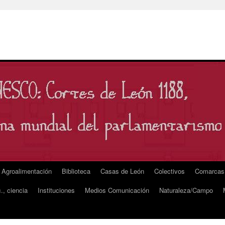
Agroalimentación
Biblioteca
Casas de León
Colectivos
Comarcas
., ciencia
Instituciones
Medios Comunicación
Naturaleza/Campo