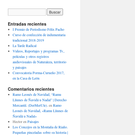
Entradas recientes
I Premio de Periodismo Félix Pacho
Curso de confección de indumentaria
tradicional 2018-2019
La Tarde Radical
Videos, Reportajes y programas Tv.,
películas y otros registros
audiovisuales de Naturaleza, territorio
y paisajes
Convocatoria Porma-Curueño 2017,
en la Casa de León
Comentarios recientes
Ramo Leonés de Navidad, “Ramu
Lliunes de Ñavidá u Nadal” | Derecho
Mercantil. (DerMerUle).
en
Ramo
Leonés de Navidad, «Ramu Lliunes de
Ñavidá u Nadal»
Hector
en
Paisajes
Los Concejos en la Montaña de Riaño.
Pequeñas pinceladas sobre su historia |