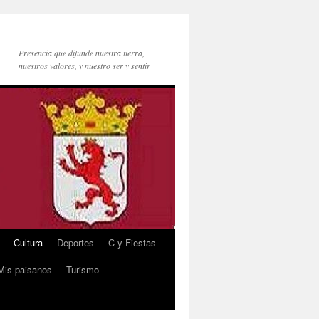
Presencia que difunde nuestra tierra,
nuestros valores, y nuestro ser y sentir
Cultura
Deportes
C y Fiestas
Mis paisanos
Turismo