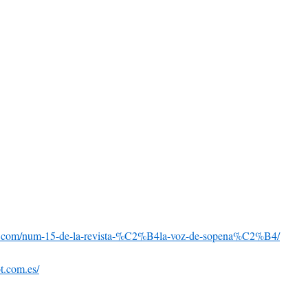
.com/num-15-de-la-revista-%C2%B4la-voz-de-sopena%C2%B4/
t.com.es/