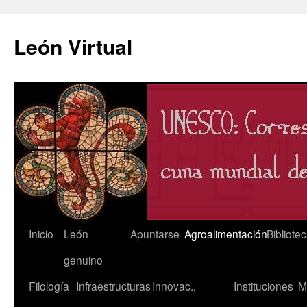
León Virtual
Saltar
Inicio
León
Apuntarse
Agroalimentación
Bibliote
al
genuino
contenido
Filología
Infraestructuras
Innovac.,
Instituciones
M