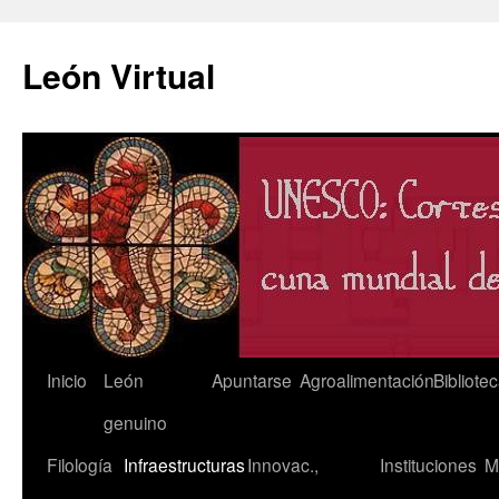
León Virtual
Saltar
Inicio
León
Apuntarse
Agroalimentación
Bibliote
al
genuino
contenido
Filología
Infraestructuras
Innovac.,
Instituciones
M