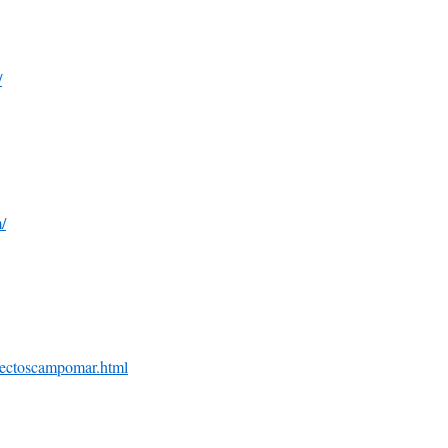
/
/
lectoscampomar.html