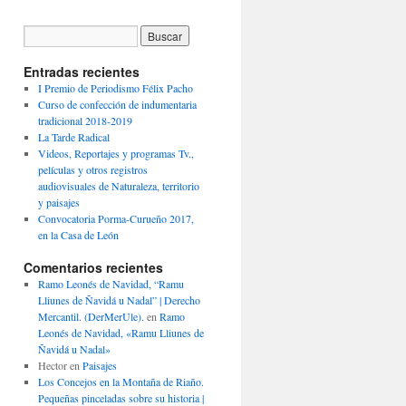
Entradas recientes
I Premio de Periodismo Félix Pacho
Curso de confección de indumentaria
tradicional 2018-2019
La Tarde Radical
Videos, Reportajes y programas Tv.,
películas y otros registros
audiovisuales de Naturaleza, territorio
y paisajes
Convocatoria Porma-Curueño 2017,
en la Casa de León
Comentarios recientes
Ramo Leonés de Navidad, “Ramu
Lliunes de Ñavidá u Nadal” | Derecho
Mercantil. (DerMerUle).
en
Ramo
Leonés de Navidad, «Ramu Lliunes de
Ñavidá u Nadal»
Hector
en
Paisajes
Los Concejos en la Montaña de Riaño.
Pequeñas pinceladas sobre su historia |