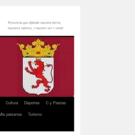
Presencia que difunde nuestra tierra,
nuestros valores, y nuestro ser y sentir
Cultura
Deportes
C y Fiestas
Mis paisanos
Turismo