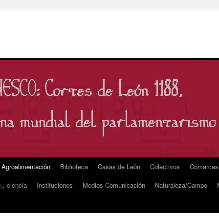
Agroalimentación
Biblioteca
Casas de León
Colectivos
Comarcas
., ciencia
Instituciones
Medios Comunicación
Naturaleza/Campo