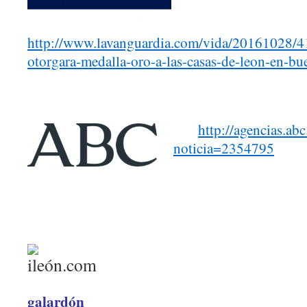
http://www.lavanguardia.com/vida/20161028/
otorgara-medalla-oro-a-las-casas-de-leon-en-bu
http://agencias.abc
noticia=2354795
galardón