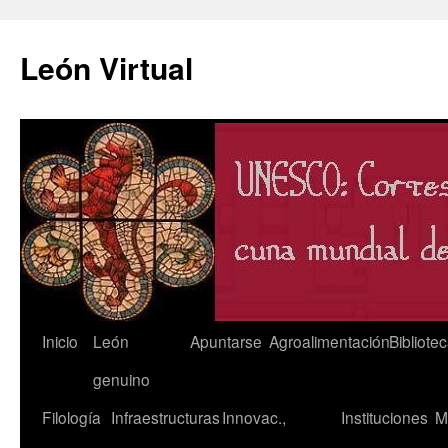
León Virtual
Saltar
Inicio
León
Apuntarse
Agroalimentación
Bibliote
al
genuino
contenido
Filología
Infraestructuras
Innovac.,
Instituciones
M