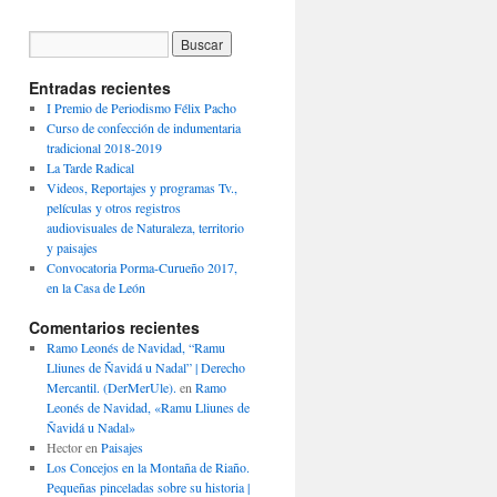
Entradas recientes
I Premio de Periodismo Félix Pacho
Curso de confección de indumentaria
tradicional 2018-2019
La Tarde Radical
Videos, Reportajes y programas Tv.,
películas y otros registros
audiovisuales de Naturaleza, territorio
y paisajes
Convocatoria Porma-Curueño 2017,
en la Casa de León
Comentarios recientes
Ramo Leonés de Navidad, “Ramu
Lliunes de Ñavidá u Nadal” | Derecho
Mercantil. (DerMerUle).
en
Ramo
Leonés de Navidad, «Ramu Lliunes de
Ñavidá u Nadal»
Hector
en
Paisajes
Los Concejos en la Montaña de Riaño.
Pequeñas pinceladas sobre su historia |