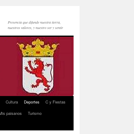
Presencia que difunde nuestra tierra,
nuestros valores, y nuestro ser y sentir
Cultura
Deportes
C y Fiestas
Mis paisanos
Turismo