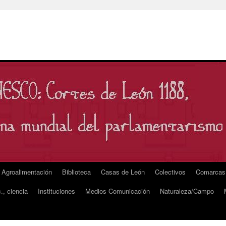
Agroalimentación
Biblioteca
Casas de León
Colectivos
Comarcas
., ciencia
Instituciones
Medios Comunicación
Naturaleza/Campo