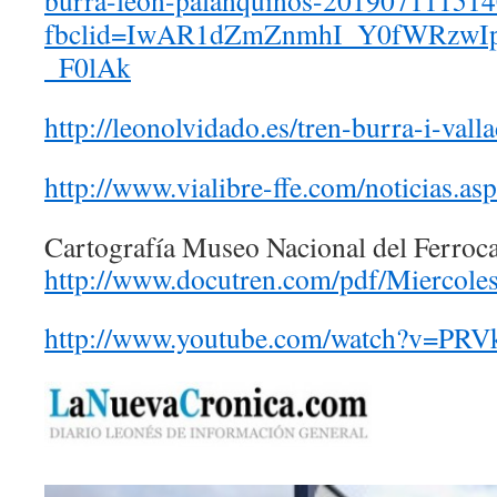
burra-leon-palanquinos-201907111514
fbclid=IwAR1dZmZnmhI_Y0fWRzwI
_F0lAk
http://leonolvidado.es/tren-burra-i-vall
http://www.vialibre-ffe.com/noticias.a
Cartografía Museo Nacional del Ferroca
http://www.docutren.com/pdf/Mierco
http://www.youtube.com/watch?v=P