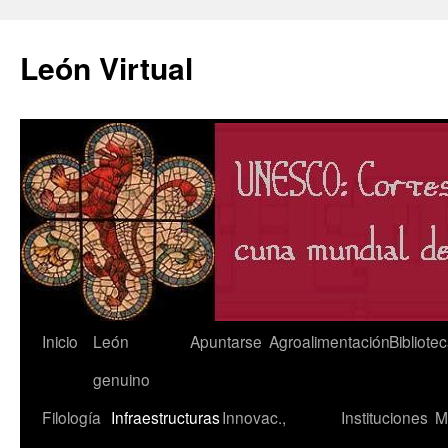
León Virtual
Saltar
Inicio
León
Apuntarse
Agroalimentación
Bibliote
al
genuino
contenido
Filología
Infraestructuras
Innovac.,
Instituciones
M