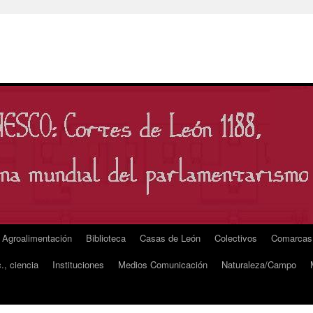
Agroalimentación
Biblioteca
Casas de León
Colectivos
Comarcas
., ciencia
Instituciones
Medios Comunicación
Naturaleza/Campo