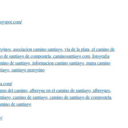
logspot.com/
ga.com/
g/