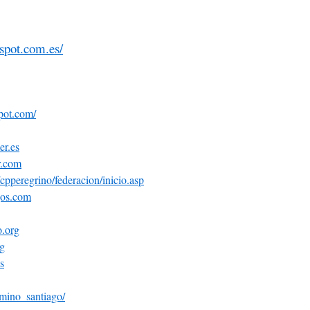
gspot.com.es/
pot.com/
er.es
r.com
pperegrino/federacion/inicio.asp
gos.com
o.org
rg
s
camino_santiago/