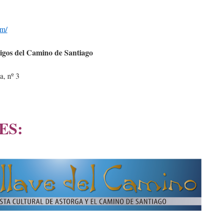
om/
igos del Camino de Santiago
a, nº 3
ES: