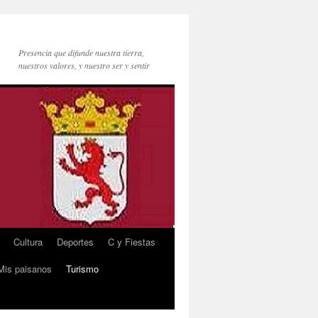
Presencia que difunde nuestra tierra,
nuestros valores, y nuestro ser y sentir
Cultura
Deportes
C y Fiestas
Mis paisanos
Turismo