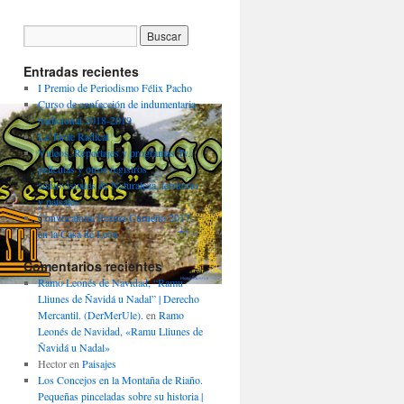
Entradas recientes
I Premio de Periodismo Félix Pacho
Curso de confección de indumentaria
tradicional 2018-2019
La Tarde Radical
Videos, Reportajes y programas Tv.,
películas y otros registros
audiovisuales de Naturaleza, territorio
y paisajes
Convocatoria Porma-Curueño 2017,
en la Casa de León
Comentarios recientes
Ramo Leonés de Navidad, “Ramu
Lliunes de Ñavidá u Nadal” | Derecho
Mercantil. (DerMerUle).
en
Ramo
Leonés de Navidad, «Ramu Lliunes de
Ñavidá u Nadal»
Hector
en
Paisajes
Los Concejos en la Montaña de Riaño.
Pequeñas pinceladas sobre su historia |