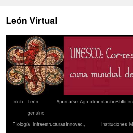
León Virtual
Saltar
Inicio
León
Apuntarse
Agroalimentación
Bibliote
al
genuino
contenido
Filología
Infraestructuras
Innovac.,
Instituciones
M