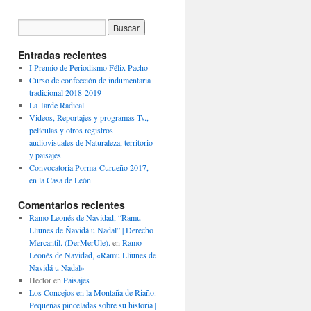
Entradas recientes
I Premio de Periodismo Félix Pacho
Curso de confección de indumentaria
tradicional 2018-2019
La Tarde Radical
Videos, Reportajes y programas Tv.,
películas y otros registros
audiovisuales de Naturaleza, territorio
y paisajes
Convocatoria Porma-Curueño 2017,
en la Casa de León
Comentarios recientes
Ramo Leonés de Navidad, “Ramu
Lliunes de Ñavidá u Nadal” | Derecho
Mercantil. (DerMerUle).
en
Ramo
Leonés de Navidad, «Ramu Lliunes de
Ñavidá u Nadal»
Hector
en
Paisajes
Los Concejos en la Montaña de Riaño.
Pequeñas pinceladas sobre su historia |