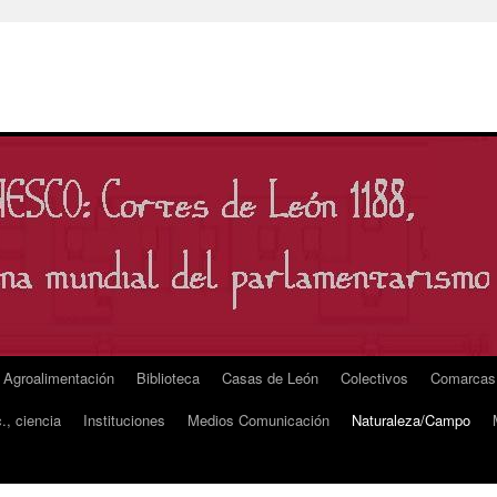
Agroalimentación
Biblioteca
Casas de León
Colectivos
Comarcas
., ciencia
Instituciones
Medios Comunicación
Naturaleza/Campo