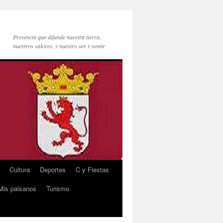
Presencia que difunde nuestra tierra,
nuestros valores, y nuestro ser y sentir
Cultura
Deportes
C y Fiestas
Mis paisanos
Turismo