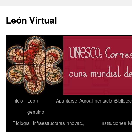
León Virtual
Saltar
Inicio
León
Apuntarse
Agroalimentación
Bibliote
al
genuino
contenido
Filología
Infraestructuras
Innovac.,
Instituciones
M