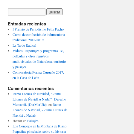
Entradas recientes
I Premio de Periodismo Félix Pacho
Curso de confección de indumentaria
tradicional 2018-2019
La Tarde Radical
Videos, Reportajes y programas Tv.,
películas y otros registros
audiovisuales de Naturaleza, territorio
y paisajes
Convocatoria Porma-Curueño 2017,
en la Casa de León
Comentarios recientes
Ramo Leonés de Navidad, “Ramu
Lliunes de Ñavidá u Nadal” | Derecho
Mercantil. (DerMerUle).
en
Ramo
Leonés de Navidad, «Ramu Lliunes de
Ñavidá u Nadal»
Hector
en
Paisajes
Los Concejos en la Montaña de Riaño.
Pequeñas pinceladas sobre su historia |