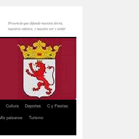
Presencia que difunde nuestra tierra,
nuestros valores, y nuestro ser y sentir
Cultura
Deportes
C y Fiestas
Mis paisanos
Turismo