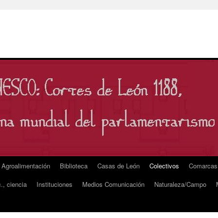
Agroalimentación
Biblioteca
Casas de León
Colectivos
Comarcas
., ciencia
Instituciones
Medios Comunicación
Naturaleza/Campo