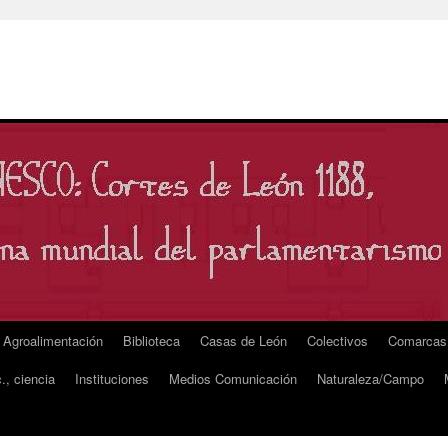
Agroalimentación
Biblioteca
Casas de León
Colectivos
Comarcas
., ciencia
Instituciones
Medios Comunicación
Naturaleza/Campo