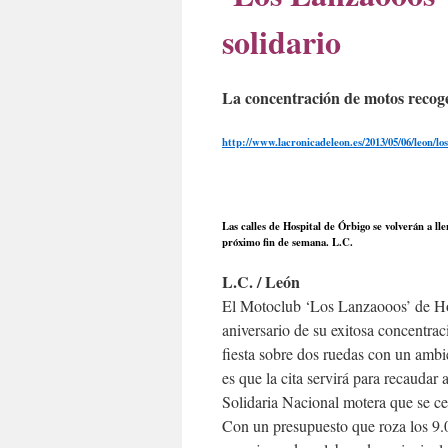
solidario
La concentración de motos recog
http://www.lacronicadeleon.es/2013/05/06/leon/l
Las calles de Hospital de Órbigo se volverán a ll
próximo fin de semana. L.C.
L.C. / León
El Motoclub ‘Los Lanzaooos’ de Hos
aniversario de su exitosa concentra
fiesta sobre dos ruedas con un ambi
es que la cita servirá para recaudar
Solidaria Nacional motera que se cel
Con un presupuesto que roza los 9.0