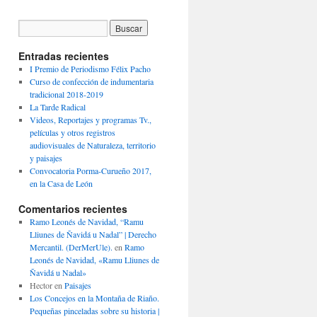
Entradas recientes
I Premio de Periodismo Félix Pacho
Curso de confección de indumentaria
tradicional 2018-2019
La Tarde Radical
Videos, Reportajes y programas Tv.,
películas y otros registros
audiovisuales de Naturaleza, territorio
y paisajes
Convocatoria Porma-Curueño 2017,
en la Casa de León
Comentarios recientes
Ramo Leonés de Navidad, “Ramu
Lliunes de Ñavidá u Nadal” | Derecho
Mercantil. (DerMerUle).
en
Ramo
Leonés de Navidad, «Ramu Lliunes de
Ñavidá u Nadal»
Hector
en
Paisajes
Los Concejos en la Montaña de Riaño.
Pequeñas pinceladas sobre su historia |