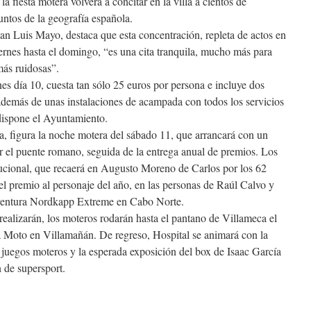
la fiesta motera volverá a concitar en la villa a cientos de
untos de la geografía española.
uan Luis Mayo, destaca que esta concentración, repleta de actos en
rnes hasta el domingo, “es una cita tranquila, mucho más para
más ruidosas”.
rnes día 10, cuesta tan sólo 25 euros por persona e incluye dos
demás de unas instalaciones de acampada con todos los servicios
 dispone el Ayuntamiento.
, figura la noche motera del sábado 11, que arrancará con un
or el puente romano, seguida de la entrega anual de premios. Los
tucional, que recaerá en Augusto Moreno de Carlos por los 62
el premio al personaje del año, en las personas de Raúl Calvo y
aventura Nordkapp Extreme en Cabo Norte.
s realizarán, los moteros rodarán hasta el pantano de Villameca el
a Moto en Villamañán. De regreso, Hospital se animará con la
, juegos moteros y la esperada exposición del box de Isaac García
 de supersport.