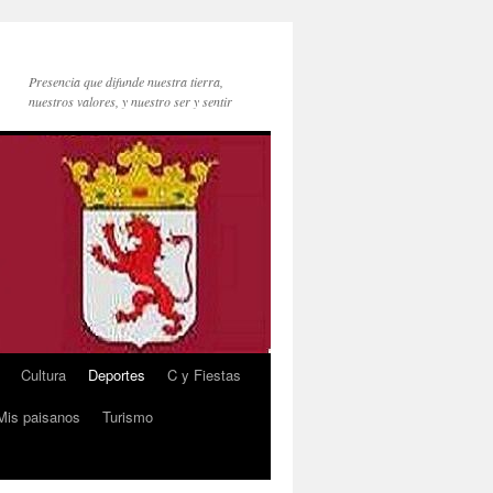
Presencia que difunde nuestra tierra,
nuestros valores, y nuestro ser y sentir
Cultura
Deportes
C y Fiestas
Mis paisanos
Turismo