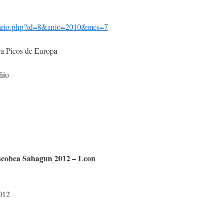
dario.php?id=8&anio=2010&mes=7
acobea Sahagun 2012 – Leon
012