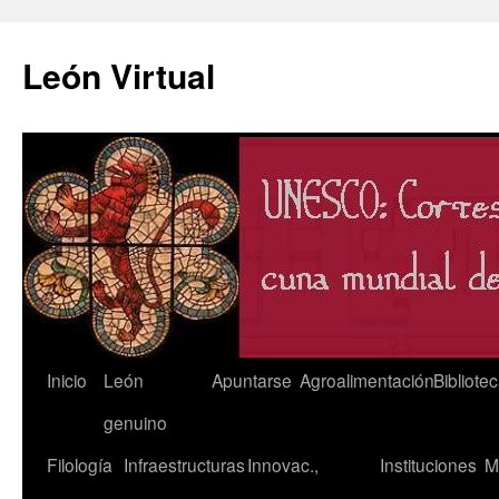
León Virtual
Saltar
Inicio
León
Apuntarse
Agroalimentación
Bibliote
al
genuino
contenido
Filología
Infraestructuras
Innovac.,
Instituciones
M