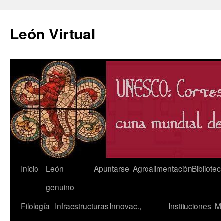
León Virtual
Saltar
Inicio
León
Apuntarse
Agroalimentación
Bibliote
al
genuino
contenido
Filología
Infraestructuras
Innovac.,
Instituciones
M