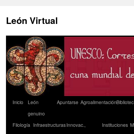
León Virtual
Saltar
Inicio
León
Apuntarse
Agroalimentación
Bibliote
al
genuino
contenido
Filología
Infraestructuras
Innovac.,
Instituciones
M