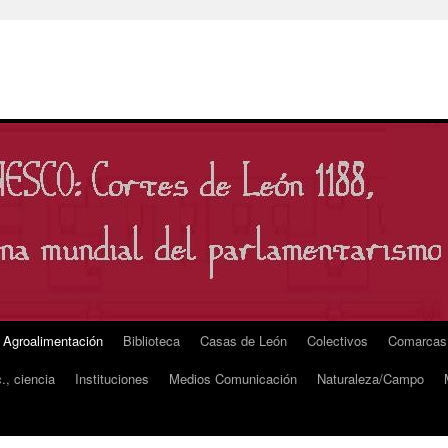
Agroalimentación
Biblioteca
Casas de León
Colectivos
Comarcas
., ciencia
Instituciones
Medios Comunicación
Naturaleza/Campo