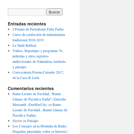
Entradas recientes
I Premio de Periodismo Félix Pacho
Curso de confección de indumentaria
tradicional 2018-2019
La Tarde Radical
Videos, Reportajes y programas Tv.,
películas y otros registros
audiovisuales de Naturaleza, territorio
y paisajes
Convocatoria Porma-Curueño 2017,
en la Casa de León
Comentarios recientes
Ramo Leonés de Navidad, “Ramu
Lliunes de Ñavidá u Nadal” | Derecho
Mercantil. (DerMerUle).
en
Ramo
Leonés de Navidad, «Ramu Lliunes de
Ñavidá u Nadal»
Hector
en
Paisajes
Los Concejos en la Montaña de Riaño.
Pequeñas pinceladas sobre su historia |