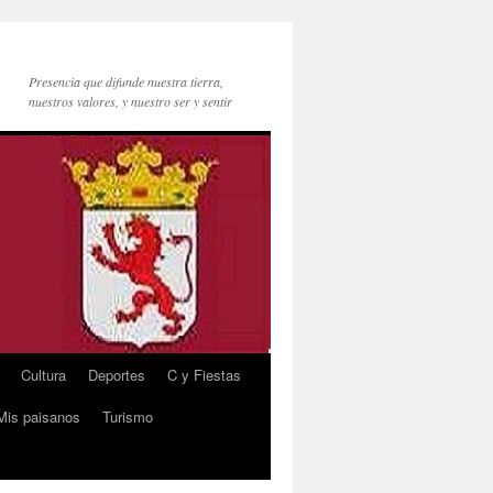
Presencia que difunde nuestra tierra,
nuestros valores, y nuestro ser y sentir
Cultura
Deportes
C y Fiestas
Mis paisanos
Turismo