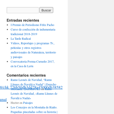
Entradas recientes
I Premio de Periodismo Félix Pacho
Curso de confección de indumentaria
tradicional 2018-2019
La Tarde Radical
Videos, Reportajes y programas Tv.,
películas y otros registros
audiovisuales de Naturaleza, territorio
y paisajes
Convocatoria Porma-Curueño 2017,
en la Casa de León
Comentarios recientes
Ramo Leonés de Navidad, “Ramu
Lliunes de Ñavidá u Nadal” | Derecho
.1048/chk.726b50db3dd28a45000db38582dd49e2.html
Mercantil. (DerMerUle).
en
Ramo
Leonés de Navidad, «Ramu Lliunes de
Ñavidá u Nadal»
unal
Hector
en
Paisajes
Los Concejos en la Montaña de Riaño.
Pequeñas pinceladas sobre su historia |