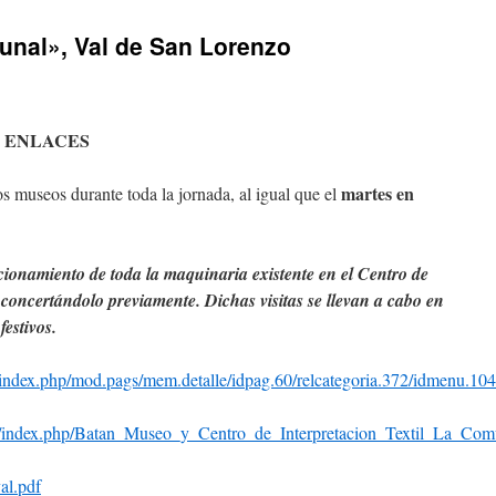
unal», Val de San Lorenzo
 ENLACES
martes en
s museos durante toda la jornada, al igual que el
cionamiento de toda la maquinaria existente en el Centro de
concertándolo previamente. Dichas visitas se llevan a cabo en
festivos.
s/index.php/mod.pags/mem.detalle/idpag.60/relcategoria.372/idmenu
m/index.php/Batan_Museo_y_Centro_de_Interpretacion_Textil_La_Com
al.pdf