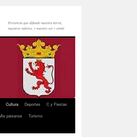
Presencia que difunde nuestra tierra,
nuestros valores, y nuestro ser y sentir
Cultura
Deportes
C y Fiestas
Mis paisanos
Turismo