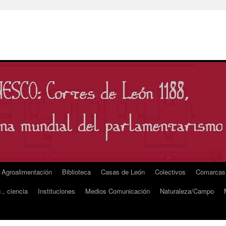
Agroalimentación
Biblioteca
Casas de León
Colectivos
Comarcas
., ciencia
Instituciones
Medios Comunicación
Naturaleza/Campo