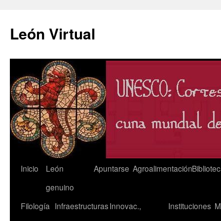
León Virtual
Saltar
Inicio
León
Apuntarse
Agroalimentación
Bibliote
al
genuino
contenido
Filología
Infraestructuras
Innovac.,
Instituciones
M