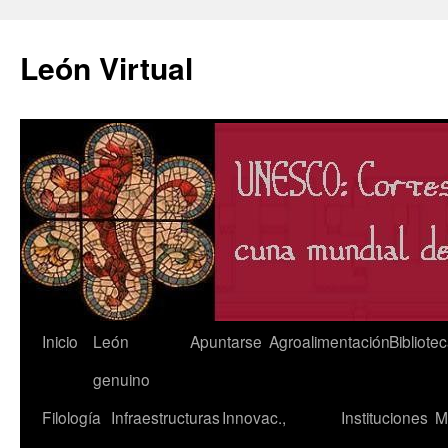
León Virtual
Saltar
Inicio
León
Apuntarse
Agroalimentación
Bibliote
al
genuino
contenido
Filología
Infraestructuras
Innovac.,
Instituciones
M