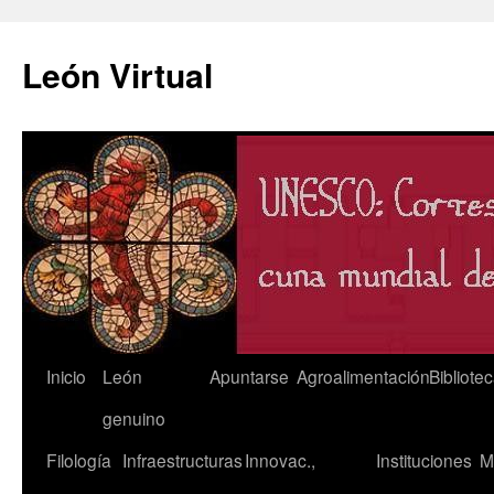
León Virtual
Saltar
Inicio
León
Apuntarse
Agroalimentación
Bibliote
al
genuino
contenido
Filología
Infraestructuras
Innovac.,
Instituciones
M