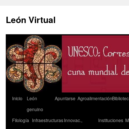
León Virtual
Saltar
Inicio
León
Apuntarse
Agroalimentación
Bibliote
al
genuino
contenido
Filología
Infraestructuras
Innovac.,
Instituciones
M