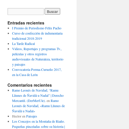
Entradas recientes
I Premio de Periodismo Félix Pacho
Curso de confección de indumentaria
tradicional 2018-2019
La Tarde Radical
Videos, Reportajes y programas Tv.,
películas y otros registros
audiovisuales de Naturaleza, territorio
y paisajes
Convocatoria Porma-Curueño 2017,
en la Casa de León
Comentarios recientes
Ramo Leonés de Navidad, “Ramu
Lliunes de Ñavidá u Nadal” | Derecho
Mercantil. (DerMerUle).
en
Ramo
Leonés de Navidad, «Ramu Lliunes de
Ñavidá u Nadal»
Hector
en
Paisajes
Los Concejos en la Montaña de Riaño.
Pequeñas pinceladas sobre su historia |