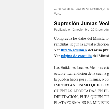
←
Carlos de la Peña IN MEMORIAN, cuar
Verso.
Supresión Juntas Vec
Publicada el
12 noviembre, 2013
por
adm
Comprueba los datos del Ministerio
rendidas
, según la actual redacción
Ver
listado resumen
del aviso pr
Ver
página de consulta
del Minis
Las Entidades Locales Menores está 
octubre. La rendición de la cuenta g
la pueden hacer por sí mismas, o c
IMPORTANTÍSIMO QUE COM
CUENTAS APORTADAS EN EL 
DIPUTACIÓN, PUES QUIEN T
PLATAFORMA ES EL MINISTE