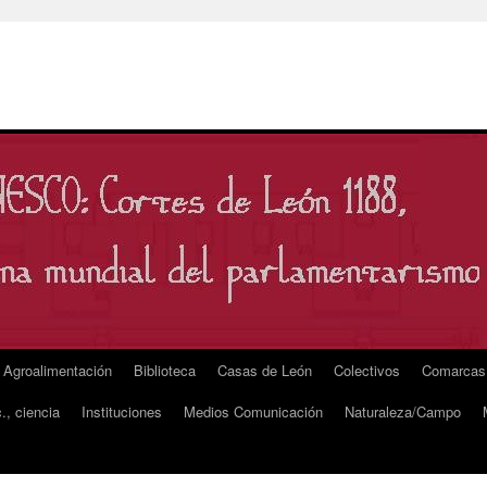
Agroalimentación
Biblioteca
Casas de León
Colectivos
Comarcas
., ciencia
Instituciones
Medios Comunicación
Naturaleza/Campo