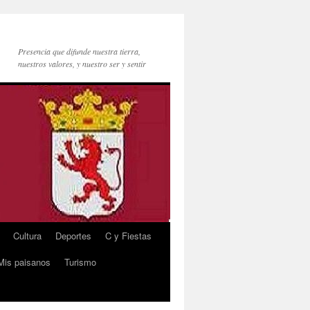
Presencia que difunde nuestra tierra,
nuestros valores, y nuestro ser y sentir
Cultura
Deportes
C y Fiestas
Mis paisanos
Turismo