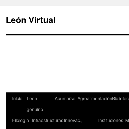
León Virtual
Saltar
Inicio
León
Apuntarse
Agroalimentación
Bibliote
al
genuino
contenido
Filología
Infraestructuras
Innovac.,
Instituciones
M