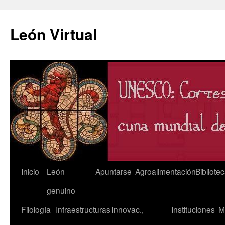
León Virtual
Saltar
Inicio
León
Apuntarse
Agroalimentación
Bibliote
al
genuino
contenido
Filología
Infraestructuras
Innovac.,
Instituciones
M